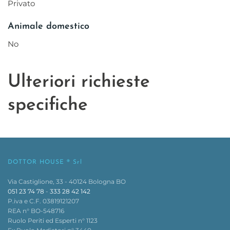
Privato
Animale domestico
No
Ulteriori richieste
specifiche
DOTTOR HOUSE ® Srl
Via Castiglione, 33 - 40124 Bologna BO
051 23 74 78
-
333 28 42 142
P.iva e C.F. 03819121207
REA n° BO-548716
Ruolo Periti ed Esperti n° 1123